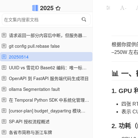
2025
-
请求返回一部分内容后中断，但服务器本身没有主动断开连接
根据你提供
git config pull.rebase false
–250W 左
20250514
UUID vs 雪花ID Base62 编码：唯一标识符在系统设计中的全面对比与选型指南
📊 一
OpenAPI 到 FastAPI 服务端代码生成项目
ollama Segmentation fault
1. GPU
在 Temporal Python SDK 中系统化管理 RetryPolicy
四张 RT
[cursor-plan] budget_dayparting 模块测试方案
表示 
SP-API 授权流程概述
2. 功耗（
各省市简称与浙江车牌