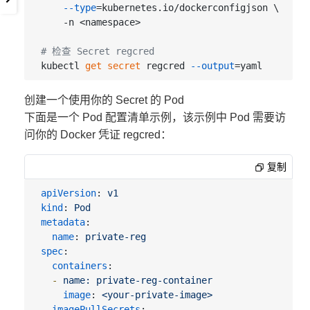
--type
=kubernetes.io/dockerconfigjson \

    -n <namespace>

# 检查 Secret regcred
kubectl 
get
 secret 
regcred 
--output
创建一个使用你的 Secret 的 Pod
下面是一个 Pod 配置清单示例，该示例中 Pod 需要访
问你的 Docker 凭证 regcred：
复制
apiVersion
:
v1
kind
:
Pod
metadata
:
name
:
private-reg
spec
:
containers
:
-
name: private-reg-container
image
:
<your-private-image>
imagePullSecrets
: