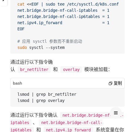
cat
 <<
EOF | sudo tee /etc/sysctl.d/k8s.conf

net.bridge.bridge-nf-call-iptables  = 1

net.bridge.bridge-nf-call-ip6tables = 1

net.ipv4.ip_forward                 = 1

EOF
# 应用 sysctl 参数而不重新启动
sudo
通过运行以下指令确
认
和
模块被加载：
br_netfilter
overlay
bash
复制
lsmod | grep br_netfilter

通过运行以下指令确认
net.bridge.bridge-nf-call-
、
iptables
net.bridge.bridge-nf-call-
和
系统变量在你
ip6tables
net.ipv4.ip_forward