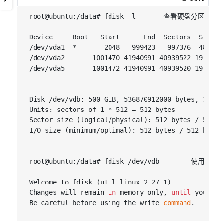
root@ubuntu:/data# fdisk -l    -- 查看硬盘分区信息

Device     Boot   Start      End  Sectors  Size I
/dev/vda1  *       2048   999423   997376  487M 8
/dev/vda2       1001470 41940991 40939522 19.5G  
/dev/vda5       1001472 41940991 40939520 19.5G 8
Disk /dev/vdb: 500 GiB, 536870912000 bytes, 10485
Units: sectors of 1 * 512 = 512 bytes

Sector size (logical/physical): 512 bytes / 512 b
I/O size (minimum/optimal): 512 bytes / 512 bytes
root@ubuntu:/data# fdisk /dev/vdb     -- 使用f
Welcome to fdisk (util-linux 2.27.1).

Changes will remain 
in
 memory only, 
until
 you de
Be careful before using the write 
command
.
