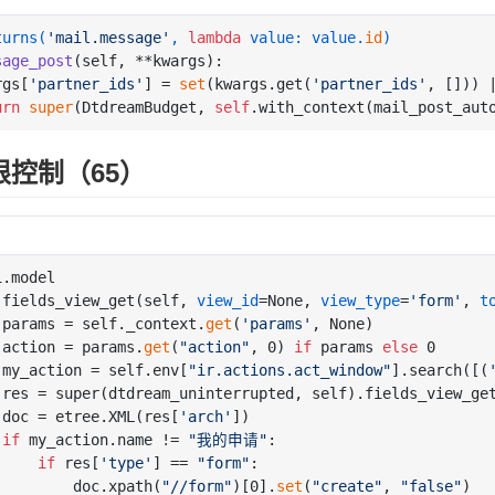
turns(
'mail.message'
, 
lambda
 value: value.
id
)
sage_post
(
self, **kwargs
):

rgs[
'partner_ids'
] = 
set
(kwargs.get(
'partner_ids'
, [])) 
urn
super
(DtdreamBudget, 
self
.with_context(mail_post_aut
限控制（65）
.model

 fields_view_get(self, 
view_id
=None, 
view_type
=
'form'
, 
t
 params = self._context.
get
(
'params'
, None)

 action = params.
get
(
"action"
, 0) 
if
 params 
else
 0

 my_action = self.env[
"ir.actions.act_window"
].search([(
 res = super(dtdream_uninterrupted, self).fields_view_ge
 doc = etree.XML(res[
'arch'
])

if
 my_action.name != 
"我的申请"
:

if
 res[
'type'
] == 
"form"
:

         doc.xpath(
"//form"
)[0].
set
(
"create"
, 
"false"
)
