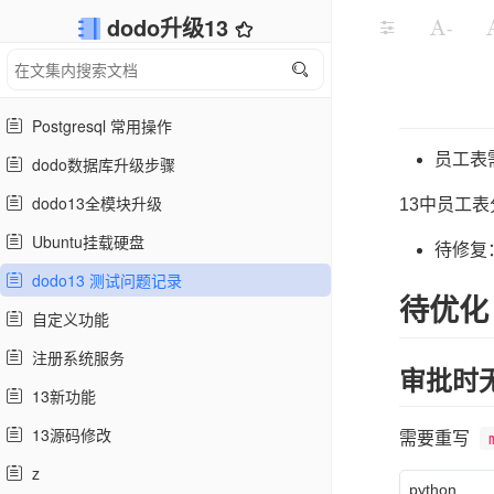
dodo升级13
-
Postgresql 常用操作
员工表
dodo数据库升级步骤
dodo13全模块升级
13中员工表分为
Ubuntu挂载硬盘
待修复
dodo13 测试问题记录
待优化
自定义功能
注册系统服务
审批时
13新功能
13源码修改
需要重写
z
python