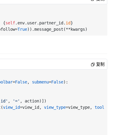
| {
self
.env.user.partner_id.
id
}

ofollow=
True
复制
oolbar
=
False
, 
submenu
=
False
):

'id'
, 
'='
, action)])

t(
view_id
=view_id, 
view_type
=view_type, 
toolbar
=toolbar,