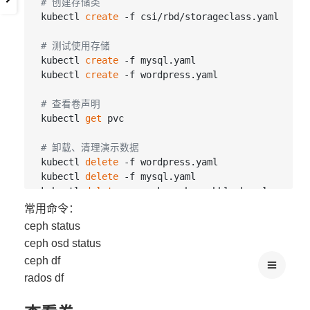
# 创建存储类
kubectl 
create
 -f csi/rbd/storageclass.yaml

# 测试使用存储
kubectl 
create
 -f mysql.yaml

kubectl 
create
 -f wordpress.yaml

# 查看卷声明
kubectl 
get
 pvc

# 卸载、清理演示数据
kubectl 
delete
 -f wordpress.yaml

kubectl 
delete
 -f mysql.yaml

kubectl 
delete
 -n rook-ceph cephblockpools.ceph.r
kubectl 
delete
 storageclass rook-ceph-block

常用命令：
ceph status
# 查看服务状态
ceph osd status
kubectl -n rook-ceph 
get
ceph df
rados df