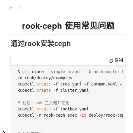
rook-ceph 使用常见问题
通过rook安装ceph
复制
$ git clone 
--single-branch --branch master http
cd rook/deploy/examples

kubectl 
create
 -f crds.yaml -f common.yaml -f ope
kubectl 
create
 -f cluster.yaml

# 创建 rook 工具箱并使用
kubectl 
create
 -f toolbox.yaml

kubectl -n rook-ceph exec -
it
 deploy/rook-ceph-t