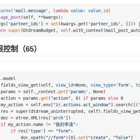
turns(
'mail.message'
, 
lambda
 value: value.
id
)
sage_post
(
self, **kwargs
):

rgs[
'partner_ids'
] = 
set
(kwargs.get(
'partner_ids'
, [])) 
urn
super
(DtdreamBudget, 
self
.with_context(mail_post_aut
限控制（65）
.model

 fields_view_get(self, 
view_id
=None, 
view_type
=
'form'
, 
t
 params = self._context.
get
(
'params'
, None)

 action = params.
get
(
"action"
, 0) 
if
 params 
else
 0

 my_action = self.env[
"ir.actions.act_window"
].search([(
 res = super(dtdream_uninterrupted, self).fields_view_ge
 doc = etree.XML(res[
'arch'
])

if
 my_action.name != 
"我的申请"
:

if
 res[
'type'
] == 
"form"
:

         doc.xpath(
"//form"
)[0].
set
(
"create"
, 
"false"
)
