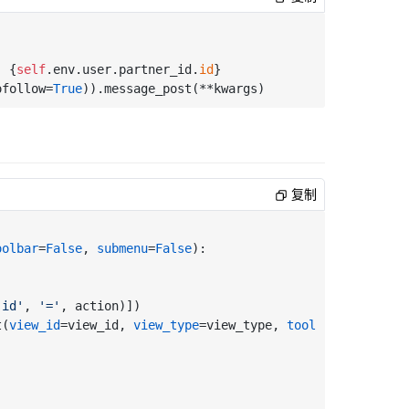
| {
self
.env.user.partner_id.
id
}

ofollow=
True
复制
oolbar
=
False
, 
submenu
=
False
):

'id'
, 
'='
, action)])

t(
view_id
=view_id, 
view_type
=view_type, 
toolbar
=toolbar,