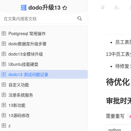
dodo升级13
-
Postgresql 常用操作
员工表
dodo数据库升级步骤
dodo13全模块升级
13中员工表分为
Ubuntu挂载硬盘
待修复
dodo13 测试问题记录
待优化
自定义功能
注册系统服务
审批时
13新功能
13源码修改
需要重写
z
python