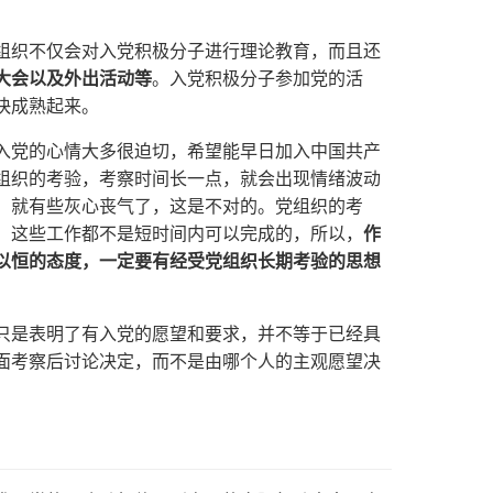
组织不仅会对入党积极分子进行理论教育，而且还
大会以及外出活动等
。入党积极分子参加党的活
快成熟起来。
入党的心情大多很迫切，希望能早日加入中国共产
组织的考验，考察时间长一点，就会出现情绪波动
，就有些灰心丧气了，这是不对的。党组织的考
，这些工作都不是短时间内可以完成的，所以，
作
以恒的态度，一定要有经受党组织长期考验的思想
只是表明了有入党的愿望和要求，并不等于已经具
面考察后讨论决定，而不是由哪个人的主观愿望决