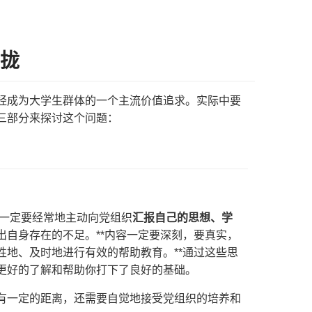
拢
经成为大学生群体的一个主流价值追求。实际中要
三部分来探讨这个问题：
一定要经常地主动向党组织
汇报自己的思想、学
出自身存在的不足。**内容一定要深刻，要真实，
地、及时地进行有效的帮助教育。**通过这些思
更好的了解和帮助你打下了良好的基础。
有一定的距离，还需要自觉地接受党组织的培养和