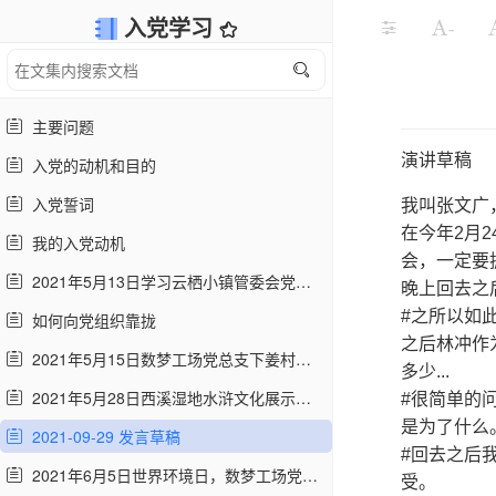
入党学习
-
主要问题
演讲草稿
入党的动机和目的
入党誓词
我叫张文广
在今年2月
我的入党动机
会，一定要
2021年5月13日学习云栖小镇管委会党委书记王喆宣讲
晚上回去之
#之所以如
如何向党组织靠拢
之后林冲作
2021年5月15日数梦工场党总支下姜村红色之旅
多少...
2021年5月28日西溪湿地水浒文化展示馆参观学习
#很简单的
是为了什么
2021-09-29 发言草稿
#回去之后
2021年6月5日世界环境日，数梦工场党总支 “徒步捡出美丽杭州” | 云上党建
受。