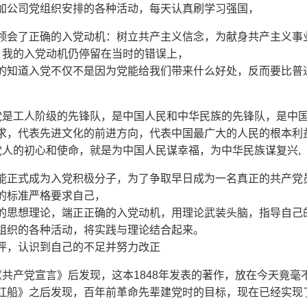
加公司党组织安排的各种活动，每天认真刷学习强国，
领会了正确的入党动机：树立共产主义信念，为献身共产主义事
，我的入党动机仍停留在当时的错误上，
的知道入党不仅不是因为党能给我们带来什么好处，反而要比普
。
党是工人阶级的先锋队，是中国人民和中华民族的先锋队，是中
求，代表先进文化的前进方向，代表中国最广大的人民的根本利
党人的初心和使命，就是为中国人民谋幸福，为中华民族谋复兴,
能正式成为入党积极分子，为了争取早日成为一名真正的共产党
的标准严格要求自己，
的思想理论，端正正确的入党动机，用理论武装头脑，指导自己
组织的各种活动，将实践与理论结合起来。
评，认识到自己的不足并努力改正
《共产党宣言》后发现，这本1848年发表的著作，放在今天竟
红船》之后发现，百年前革命先辈建党时的目标，现在已经实现