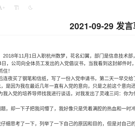
+
2021-09-29 发
，2018年11月1日入职杭州数梦，花名幻翼，部门是信息技术部
24日，公司向全体员工发出的入党倡议书，当我看到这封邮件时
抓住！
后连夜买了钢笔和信纸，写了一份入党申请书，第二天一早交给
此，是因为我在最近几年一直有入党的意向，只是之前这个意向
为我入党的培养导师找我进行谈话，对我发出了灵魂三问：你为
问题，却一下子把我问懵了，我好像只是凭着满腔的热血和一时
。
我仔细思考了一下，列举了一下自己的原因和目的，但是对自己