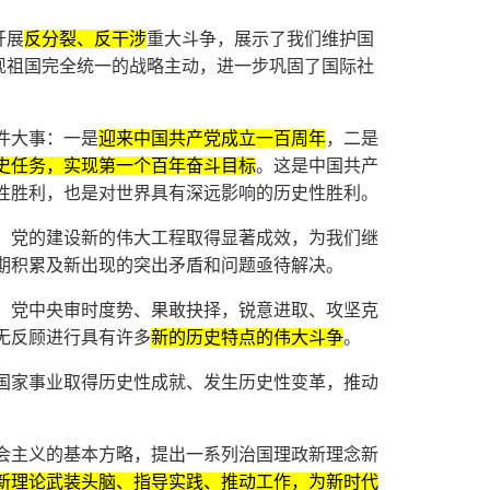
开展
反分裂、反干涉
重大斗争，展示了我们维护国
了实现祖国完全统一的战略主动，进一步巩固了国际社
件大事：一是
迎来中国共产党成立一百周年
，二是
史任务，实现第一个百年奋斗目标
。这是中国共产
性胜利，也是对世界具有深远影响的历史性胜利。
，党的建设新的伟大工程取得显著成效，为我们继
期积累及新出现的突出矛盾和问题亟待解决。
，党中央审时度势、果敢抉择，锐意进取、攻坚克
无反顾进行具有许多
新的历史特点的伟大斗争
。
国家事业取得历史性成就、发生历史性变革，推动
会主义的基本方略，提出一系列治国理政新理念新
新理论武装头脑、指导实践、推动工作，为新时代