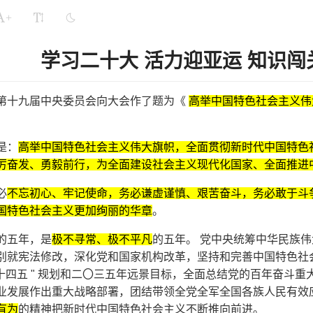
+
学习二十大 活力迎亚运 知识闯
第十九届中央委员会向大会作了题为《
高举中国特色社会主义伟
。
是：
高举中国特色社会主义伟大旗帜，全面贯彻新时代中国特色
厉奋发、勇毅前行，为全面建设社会主义现代化国家、全面推进
必
不忘初心、牢记使命，务必谦虚谨慎、艰苦奋斗，务必敢于斗
国特色社会主义更加绚丽的华章
。
的五年，是
极不寻常、极不平凡
的五年。 党中央统筹中华民族
别就宪法修改，深化党和国家机构改革，坚持和完善中国特色社
" 十四五 " 规划和二〇三五年远景目标，全面总结党的百年奋
业发展作出重大战略部署，团结带领全党全军全国各族人民有效
有为
的精神把新时代中国特色社会主义不断推向前进。