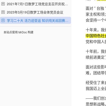
2021年7月1日数梦工场党总支召开庆祝中国共产党成立100周年大会
面对 " 台
2023年3月19日数梦工场全体党员会议
家主权和领
学习二十大 活力迎亚运 知识闯关巡回赛 答题范围
会坚持一个
十年来，我
本站点使用 MrDoc 构建
中国特色社
党和中国人
十年前，我
续前进奠定
面对这些影
难，团结带
经受住了来
我国迈上全
——我们创
思想新战略