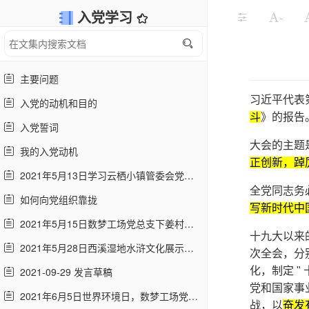
入党学习
-
主要问题
习近平代表
入党的动机和目的
斗
》的报告
入党誓词
大会的主题
我的入党动机
正创新，踔
2021年5月13日学习云栖小镇管委会党委书记王喆宣讲
全党同志务
如何向党组织靠拢
写新时代中
2021年5月15日数梦工场党总支下姜村红色之旅
十九大以来
2021年5月28日西溪湿地水浒文化展示馆参观学习
次全会，分
2021-09-29 发言草稿
化，制定 
党和国家事
2021年6月5日世界环境日，数梦工场党总支 “徒步捡出美丽杭州” | 云上党建
战，以
奋发