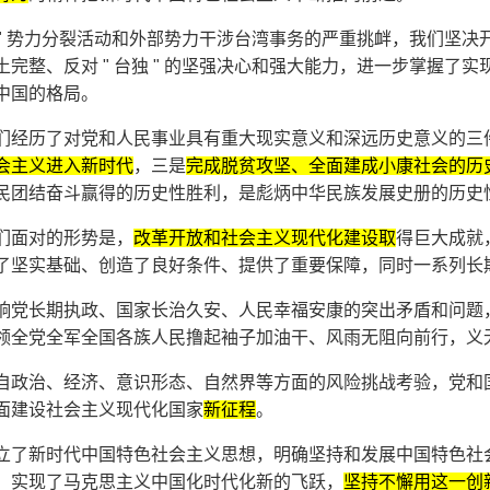
独 " 势力分裂活动和外部势力干涉台湾事务的严重挑衅，我们坚决
土完整、反对 " 台独 " 的坚强决心和强大能力，进一步掌握
中国的格局。
们经历了对党和人民事业具有重大现实意义和深远历史意义的三
会主义进入新时代
，三是
完成脱贫攻坚、全面建成小康社会的历
民团结奋斗赢得的历史性胜利，是彪炳中华民族发展史册的历史
们面对的形势是，
改革开放和社会主义现代化建设取
得巨大成就
了坚实基础、创造了良好条件、提供了重要保障，同时一系列长
响党长期执政、国家长治久安、人民幸福安康的突出矛盾和问题
领全党全军全国各族人民撸起袖子加油干、风雨无阻向前行，义
自政治、经济、意识形态、自然界等方面的风险挑战考验，党和
面建设社会主义现代化国家
新征程
。
立了新时代中国特色社会主义思想，明确坚持和发展中国特色社
，实现了马克思主义中国化时代化新的飞跃，
坚持不懈用这一创