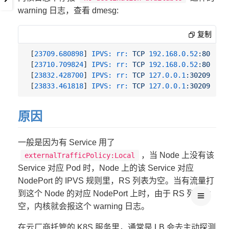
warning 日志，查看 dmesg:
复制
[
23709.680898
] 
IPVS: rr:
TCP
192.168
.0
.52
:80
-
n
[
23710.709824
] 
IPVS: rr:
TCP
192.168
.0
.52
:80
-
n
[
23832.428700
] 
IPVS: rr:
TCP
127.0
.0
.1
:30209
-
n
[
23833.461818
] 
IPVS: rr:
TCP
127.0
.0
.1
:30209
-
n
原因
一般是因为有 Service 用了
，当 Node 上没有该
externalTrafficPolicy:Local
Service 对应 Pod 时，Node 上的该 Service 对应
NodePort 的 IPVS 规则里，RS 列表为空。当有流量打
到这个 Node 的对应 NodePort 上时，由于 RS 列表为
空，内核就会报这个 warning 日志。
在云厂商托管的 K8S 服务里，通常是 LB 会去主动探测