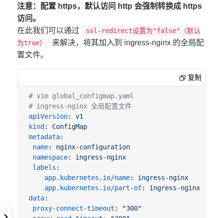
tls
:
注意：配置 https，默认访问 http 会强制转换成 https
-
hosts:
访问。
-
hello.test.cn
在此我们可以通过
ssl-redirect设置为"false"（默认
secretName
:
tls-secret-test-cn
来解决，将其加入到 ingress-nginx 的全局配
为true）
置文件。
复制
# vim global_configmap.yaml
# ingress-nginx 全局配置文件
apiVersion
:
v1
kind
:
ConfigMap
metadata
:
name
:
nginx-configuration
namespace
:
ingress-nginx
labels
:
app.kubernetes.io/name
:
ingress-nginx
app.kubernetes.io/part-of
:
ingress-nginx
data
:
proxy-connect-timeout
:
"300"