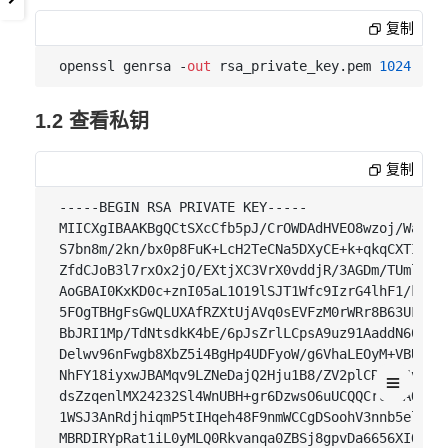
复制
openssl genrsa -
out
 rsa_private_key.pem 
1024
1.2 查看私钥
复制
-----BEGIN RSA PRIVATE KEY-----

MIICXgIBAAKBgQCtSXcCfb5pJ/CrOWDAdHVEO8wzoj/Waskia
S7bn8m/2kn/bx0p8FuK+LcH2TeCNa5DXyCE+k+qkqCXTI6U48
ZfdCJoB3l7rxOx2jO/EXtjXC3VrX0vddjR/3AGDm/TUmlIkm0
AoGBAI0KxKD0c+znI05aL1O19lSJT1Wfc9IzrG4lhF1/kbptj
5FOgTBHgFsGwQLUXAfRZXtUjAVq0sEVFzM0rWRr8B63UFokY1
BbJRI1Mp/TdNtsdkK4bE/6pJsZrlLCpsA9uz91AaddN60bhRA
Delwv96nFwgb8XbZ5i4BgHp4UDFyoW/g6VhaLEOyM+VBUOK4i
NhFY18iyxwJBAMqv9LZNeDajQ2Hju1B8/ZV2plCROh8Jvy7Di
dsZzqenlMX24232Sl4WnUBH+gr6DzwsO6uUCQQCroMdAQvXwJ
1WSJ3AnRdjhiqmP5tIHqeh48F9nmWCCgDSoohV3nnb5elY1fx
MBRDIRYpRat1iL0yMLQ0Rkvanqa0ZBSj8gpvDa6656XIQmx1K